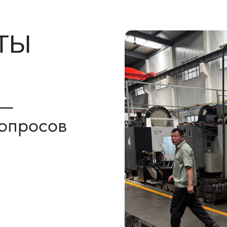
льно)
ы, ГТД
НАШИ УСЛУГИ