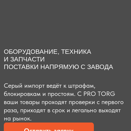
О компании
Доставка из Китая
Закупка в К
ОБОРУДОВАНИЕ, ТЕХНИКА
И ЗАПЧАСТИ
ПОСТАВКИ НАПРЯМУЮ С ЗАВОДА
Серый импорт ведёт к штрафам,
блокировкам и простоям. C PRO TORG
ваши товары проходят проверки с первого
раза, приходят в срок и легально выходят
на рынок.
Оставить заявку
Рассчитать стоимость
Рассчитать стоимость