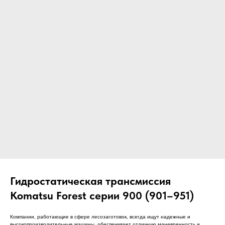
ЧТО МЫ ПОСТАВЛЯЕМ?
Гидрораспределительные станции
Муфты отбора мощности
ДОСТАВКА ПОД КЛЮЧ
Редукторы хода
С ОФИЦИАЛЬНЫМ
Гидронасосы и гидромоторы
ОФОРМЛЕНИЕМ
Клапаны, блоки управления
Прочие гидравлические узлы
МЫ ПОДБЕРЕМ НУЖНУЮ
ЗАПЧАСТЬ ПОД ВАШ
ЗАПРОС
Гидростатическая трансмиссия
Komatsu Forest серии 900 (901–951)
Компании, работающие в сфере лесозаготовок, всегда ищут надежные и
высокопроизводительные машины. обеспечивает отличную маневренность и