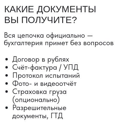
ДОСТАВКА ТОВАРОВ ИЗ КИТАЯ
Сроки от 5 дней
Авиадоставка
Сборный груз
Мультимодальные перевозки
Железнодорожные перевозки
Автогрузоперевозки
Контейнерные перевозки
Негабаритные грузоперевозки
Доставка образцов
Получить консультацию
ВЫКУП ТОВАРОВ ИЗ КИТАЯ
Выкуп от 1 000 000 ₽
Выкуп с Alibaba
Выкуп с 1688
Поиск поставщика