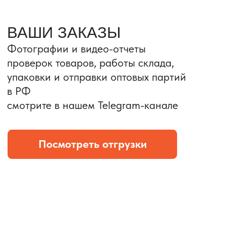
Портативные колонки
Складная зарядка
Условия: Тираж 3100 шт.
Условия: Тираж 5900 шт.
Колонка с шнуром
Магнитная зарядка 3в1.
зарядным, без коробки
15w.
и ложемента (эвы).
Комплект: устройство +
провод Type C.
КОНТРОЛЬ КАЧЕСТВА
Проверка по ТЗ включает:
— измерения размеров
— визуальный осмотр
— маркировку