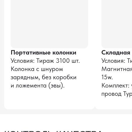
и соглашаюсь с
политикой конфиденциальности
Оставить заявку
Звонок бесплатный
НАВИГАЦИЯ
О компании
8 800 600–36–30
Доставка из Китая
sale@pro-torg.ru
Закупка в Китае
Для вопросов
Дополнительные
услуги
и предложений
г. Москва, ул.
Бутлерова, д.17, 5
этаж, оф. 5016
Для вопросов и предложений
Главный офис