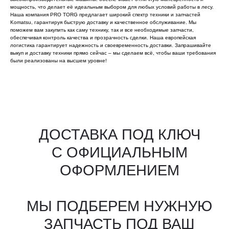
мощность, что делает её идеальным выбором для любых условий работы в лесу.
Наша компания PRO TORG предлагает широкий спектр техники и запчастей
Komatsu, гарантируя быструю доставку и качественное обслуживание. Мы
поможем вам закупить как саму технику, так и все необходимые запчасти,
обеспечивая контроль качества и прозрачность сделки. Наша европейская
логистика гарантирует надежность и своевременность доставки. Запрашивайте
выкуп и доставку техники прямо сейчас – мы сделаем всё, чтобы ваши требования
были реализованы на высшем уровне!
Все агрегаты проходят
промышленную дефектовку, замену
(изношенных узлов), сборку
и испытания на стенде