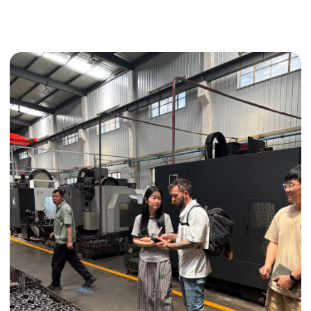
Получить консультацию
ИНДИВИДУАЛЬНЫЕ УСЛУГИ
Выгодные условия
Сертификация грузов
Консолидация грузов
Сопровождение грузов
Таможенное оформление
Страхование груза
Временное хранение
Организация производства
Проверка качества товара
Оплата и переговоры
с поставщиком
Инспекция поставщика