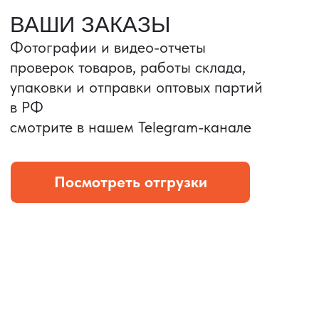
Портативные колонки
Складная зарядка
Условия: Тираж 3100 шт.
Условия: Тираж 5900 шт.
Колонка с шнуром
Магнитная зарядка 3в1.
зарядным, без коробки
15w.
и ложемента (эвы).
Комплект: устройство +
провод Type C.
КОНТРОЛЬ КАЧЕСТВА
Проверка по ТЗ включает:
— измерения размеров
— визуальный осмотр
— маркировку