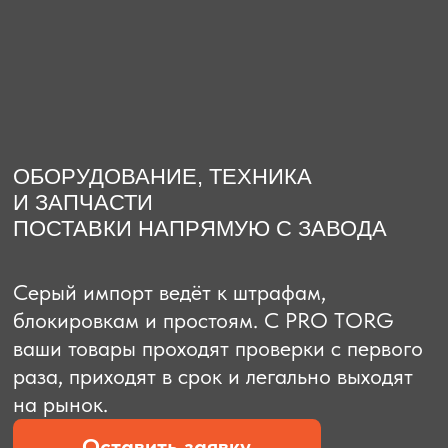
О компании
Доставка из Китая
Закупка в К
ОБОРУДОВАНИЕ, ТЕХНИКА
И ЗАПЧАСТИ
ПОСТАВКИ НАПРЯМУЮ С ЗАВОДА
Серый импорт ведёт к штрафам,
блокировкам и простоям. C PRO TORG
ваши товары проходят проверки с первого
раза, приходят в срок и легально выходят
на рынок.
Оставить заявку
Рассчитать стоимость
Рассчитать стоимость