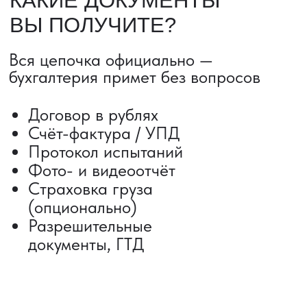
Сроки от 5 дней
Авиадоставка
Сборный груз
Мультимодальные перевозки
Железнодорожные перевозки
Автогрузоперевозки
Контейнерные перевозки
Негабаритные грузоперевозки
Доставка образцов
Получить консультацию
ВЫКУП ТОВАРОВ ИЗ КИТАЯ
Выкуп от 1 000 000 ₽
Выкуп с Alibaba
Выкуп с 1688
Поиск поставщика