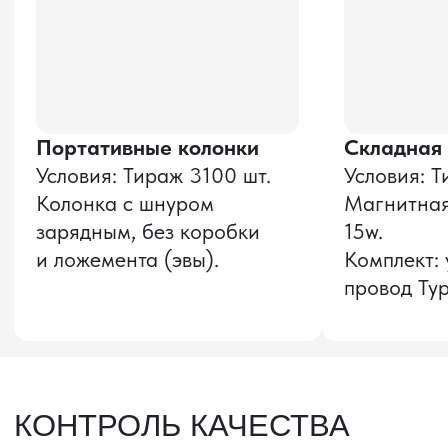
Оставить заявку
Звонок бесплатный
НАВИГАЦИЯ
О компании
8 800 600–36–30
Доставка из Китая
sale@pro-torg.ru
Закупка в Китае
Для вопросов
Дополнительные
услуги
и предложений
г. Москва, ул.
Бутлерова, д.17, 5
этаж, оф. 5016
Для вопросов и предложений
Главный офис