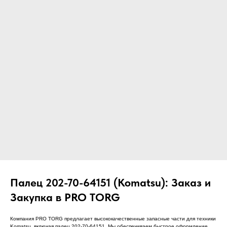
ЧТО МЫ ПОСТАВЛЯЕМ?
Гидрораспределительные станции
Муфты отбора мощности
ДОСТАВКА ПОД КЛЮЧ
Редукторы хода
С ОФИЦИАЛЬНЫМ
Гидронасосы и гидромоторы
ОФОРМЛЕНИЕМ
Клапаны, блоки управления
Прочие гидравлические узлы
МЫ ПОДБЕРЕМ НУЖНУЮ
ЗАПЧАСТЬ ПОД ВАШ
ЗАПРОС
Палец 202-70-64151 (Komatsu): Заказ и
Закупка в PRO TORG
Компания PRO TORG предлагает высококачественные запасные части для техники
Komatsu, включая палец 202-70-64151. Мы обеспечиваем быстрое оформление