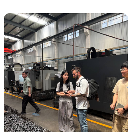
Получить консультацию
ИНДИВИДУАЛЬНЫЕ УСЛУГИ
Выгодные условия
Сертификация грузов
Консолидация грузов
Сопровождение грузов
Таможенное оформление
Страхование груза
Временное хранение
Организация производства
Проверка качества товара
Оплата и переговоры
с поставщиком
Инспекция поставщика
Товары для маркетплейсов