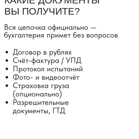
Сроки от 5 дней
Авиадоставка
Сборный груз
Мультимодальные перевозки
Железнодорожные перевозки
Автогрузоперевозки
Контейнерные перевозки
Негабаритные грузоперевозки
Доставка образцов
Получить консультацию
ВЫКУП ТОВАРОВ ИЗ КИТАЯ
Выкуп от 1 000 000 ₽
Выкуп с Alibaba
Выкуп с 1688
Поиск поставщика