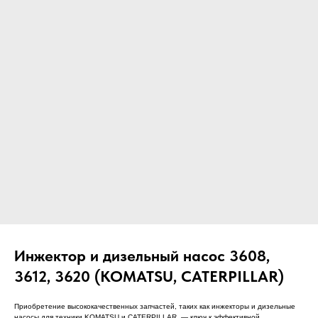
ЧТО МЫ ПОСТАВЛЯЕМ?
Гидрораспределительные станции
Муфты отбора мощности
ДОСТАВКА ПОД КЛЮЧ
Редукторы хода
С ОФИЦИАЛЬНЫМ
Гидронасосы и гидромоторы
ОФОРМЛЕНИЕМ
Клапаны, блоки управления
Прочие гидравлические узлы
МЫ ПОДБЕРЕМ НУЖНУЮ
ЗАПЧАСТЬ ПОД ВАШ
ЗАПРОС
Инжектор и дизельный насос 3608,
3612, 3620 (KOMATSU, CATERPILLAR)
Приобретение высококачественных запчастей, таких как инжекторы и дизельные
насосы для техники KOMATSU и CATERPILLAR, — ключ к эффективной