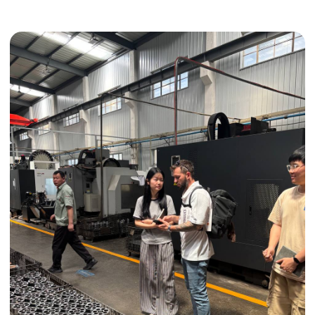
Получить консультацию
ИНДИВИДУАЛЬНЫЕ УСЛУГИ
Выгодные условия
Сертификация грузов
Консолидация грузов
Сопровождение грузов
Таможенное оформление
Страхование груза
Временное хранение
Организация производства
Проверка качества товара
Оплата и переговоры
с поставщиком
Инспекция поставщика
Товары для маркетплейсов