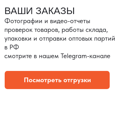
Портативные колонки
Складная зарядка
Условия: Тираж 3100 шт.
Условия: Тираж 5900 шт.
Колонка с шнуром
Магнитная зарядка 3в1.
зарядным, без коробки
15w.
и ложемента (эвы).
Комплект: устройство +
провод Type C.
КОНТРОЛЬ КАЧЕСТВА
Проверка по ТЗ включает:
— измерения размеров
— визуальный осмотр
— маркировку