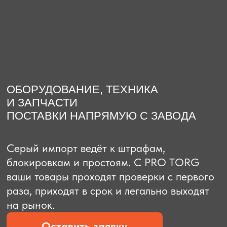
О компании
Доставка из Китая
Закупка в К
ОБОРУДОВАНИЕ, ТЕХНИКА
И ЗАПЧАСТИ
ПОСТАВКИ НАПРЯМУЮ С ЗАВОДА
Серый импорт ведёт к штрафам,
блокировкам и простоям. C PRO TORG
ваши товары проходят проверки с первого
раза, приходят в срок и легально выходят
на рынок.
Оставить заявку
Рассчитать стоимость
Рассчитать стоимость