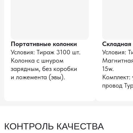
Оставить заявку
Звонок бесплатный
НАВИГАЦИЯ
О компании
8 800 600–36–30
Доставка из Китая
sale@pro-torg.ru
Закупка в Китае
Для вопросов
Дополнительные
услуги
и предложений
г. Москва, ул.
Бутлерова, д.17, 5
этаж, оф. 5016
Для вопросов и предложений
Главный офис