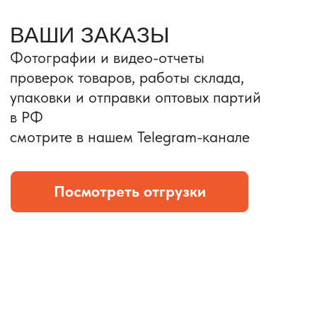
Портативные колонки
Складная зарядка
Условия: Тираж 3100 шт.
Условия: Тираж 5900 шт.
Колонка с шнуром
Магнитная зарядка 3в1.
зарядным, без коробки
15w.
и ложемента (эвы).
Комплект: устройство +
провод Type C.
КОНТРОЛЬ КАЧЕСТВА
Проверка по ТЗ включает:
— измерения размеров
— визуальный осмотр
— маркировку