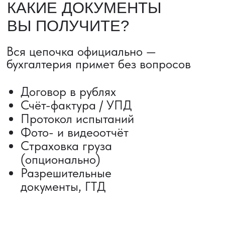
ДОСТАВКА ТОВАРОВ ИЗ КИТАЯ
Сроки от 5 дней
Авиадоставка
Сборный груз
Мультимодальные перевозки
Железнодорожные перевозки
Автогрузоперевозки
Контейнерные перевозки
Негабаритные грузоперевозки
Доставка образцов
Получить консультацию
ВЫКУП ТОВАРОВ ИЗ КИТАЯ
Выкуп от 1 000 000 ₽
Выкуп с Alibaba
Выкуп с 1688
Поиск поставщика