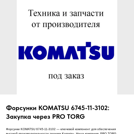
ЧТО МЫ ПОСТАВЛЯЕМ?
Гидрораспределительные станции
Муфты отбора мощности
ДОСТАВКА ПОД КЛЮЧ
Редукторы хода
С ОФИЦИАЛЬНЫМ
Гидронасосы и гидромоторы
ОФОРМЛЕНИЕМ
Клапаны, блоки управления
Прочие гидравлические узлы
МЫ ПОДБЕРЕМ НУЖНУЮ
ЗАПЧАСТЬ ПОД ВАШ
ЗАПРОС
Форсунки KOMATSU 6745-11-3102:
Закупка через PRO TORG
Форсунки KOMATSU 6745-11-3102 — ключевой компонент для обеспечения
высокой производительности техники Komatsu. Наша компания, PRO TORG,