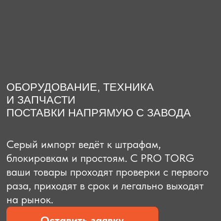
О компании
Доставка из Китая
Закупка в К
ОБОРУДОВАНИЕ, ТЕХНИКА
И ЗАПЧАСТИ
ПОСТАВКИ НАПРЯМУЮ С ЗАВОДА
Серый импорт ведёт к штрафам,
блокировкам и простоям. C PRO TORG
ваши товары проходят проверки с первого
раза, приходят в срок и легально выходят
на рынок.
Оставить заявку
Рассчитать стоимость
Рассчитать стоимость