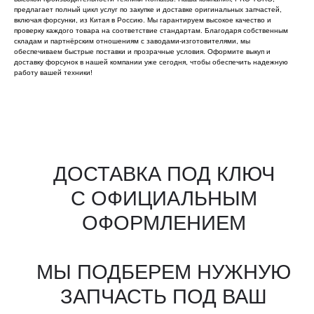
предлагает полный цикл услуг по закупке и доставке оригинальных запчастей,
включая форсунки, из Китая в Россию. Мы гарантируем высокое качество и
проверку каждого товара на соответствие стандартам. Благодаря собственным
складам и партнёрским отношениям с заводами-изготовителями, мы
обеспечиваем быстрые поставки и прозрачные условия. Оформите выкуп и
доставку форсунок в нашей компании уже сегодня, чтобы обеспечить надежную
работу вашей техники!
Все агрегаты проходят
промышленную дефектовку, замену
(изношенных узлов), сборку
и испытания на стенде