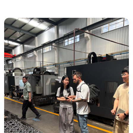
Получить консультацию
ИНДИВИДУАЛЬНЫЕ УСЛУГИ
Выгодные условия
Сертификация грузов
Консолидация грузов
Сопровождение грузов
Таможенное оформление
Страхование груза
Временное хранение
Организация производства
Проверка качества товара
Оплата и переговоры
с поставщиком
Инспекция поставщика
Товары для маркетплейсов