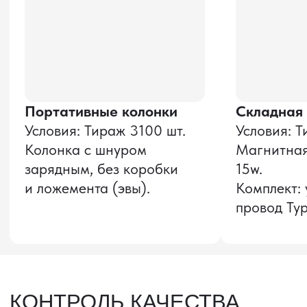
Оставить заявку
Звонок бесплатный
НАВИГАЦИЯ
О компании
8 800 600–36–30
Доставка из Китая
sale@pro-torg.ru
Закупка в Китае
Для вопросов
Дополнительные
услуги
и предложений
г. Москва, ул.
Бутлерова, д.17, 5
этаж, оф. 5016
Для вопросов и предложений
Главный офис