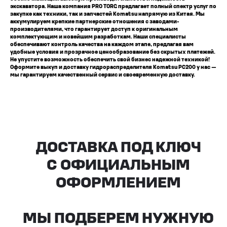
экскаватора. Наша компания PRO TORG предлагает полный спектр услуг по
закупке как техники, так и запчастей Komatsu напрямую из Китая. Мы
аккумулируем крепкие партнерские отношения с заводами-
производителями, что гарантирует доступ к оригинальным
комплектующим и новейшим разработкам. Наши специалисты
обеспечивают контроль качества на каждом этапе, предлагая вам
удобные условия и прозрачное ценообразование без скрытых платежей.
Не упустите возможность обеспечить свой бизнес надежной техникой!
Оформите выкуп и доставку гидрораспределителя Komatsu PC200 у нас —
мы гарантируем качественный сервис и своевременную доставку.
Все агрегаты проходят
промышленную дефектовку, замену
(изношенных узлов), сборку
и испытания на стенде