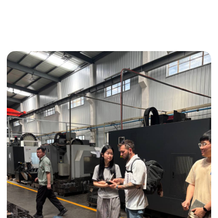
Поиск поставщика
Получить консультацию
ИНДИВИДУАЛЬНЫЕ УСЛУГИ
Выгодные условия
Сертификация грузов
Консолидация грузов
Сопровождение грузов
Таможенное оформление
Страхование груза
Временное хранение
Организация производства
Проверка качества товара
Оплата и переговоры
с поставщиком