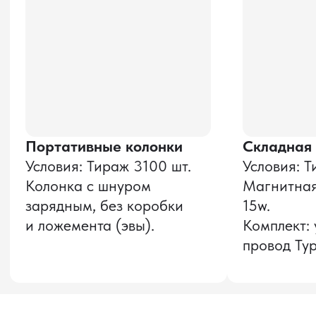
Даю согласие на обработку
персональных данных
и соглашаюсь с
политикой конфиденциальности
Оставить заявку
Звонок бесплатный
НАВИГАЦИЯ
О компании
8 800 600–36–30
Доставка из Китая
sale@pro-torg.ru
Закупка в Китае
Для вопросов
Дополнительные
услуги
и предложений
г. Москва, ул.
Бутлерова, д.17, 5
этаж, оф. 5016
Для вопросов и предложений
Главный офис