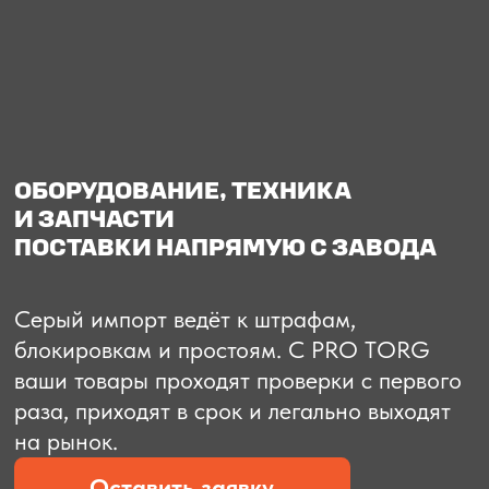
О компании
Доставка из Китая
Закупка в К
ОБОРУДОВАНИЕ, ТЕХНИКА
И ЗАПЧАСТИ
ПОСТАВКИ НАПРЯМУЮ С ЗАВОДА
Серый импорт ведёт к штрафам,
блокировкам и простоям. C PRO TORG
ваши товары проходят проверки с первого
раза, приходят в срок и легально выходят
на рынок.
Оставить заявку
Рассчитать стоимость
Рассчитать стоимость