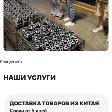
Инспекция поставщика
Товары для маркетплейсов
Получить консультацию
ВАШИ ЗАКАЗЫ
Фотографии и видео-отчеты
проверок товаров, работы склада,
Error get alias
упаковки и отправки оптовых партий
в РФ
смотрите в нашем Telegram-канале
Посмотреть отгрузки