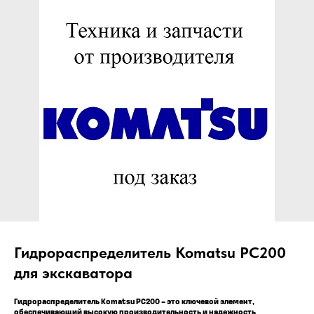
ЧТО МЫ ПОСТАВЛЯЕМ?
Гидрораспределительные станции
Муфты отбора мощности
ДОСТАВКА ПОД КЛЮЧ
Редукторы хода
С ОФИЦИАЛЬНЫМ
Гидронасосы и гидромоторы
Клапаны, блоки управления
ОФОРМЛЕНИЕМ
Прочие гидравлические узлы
МЫ ПОДБЕРЕМ НУЖНУЮ
ЗАПЧАСТЬ ПОД ВАШ
ЗАПРОС
Гидрораспределитель Komatsu PC200
для экскаватора
Гидрораспределитель Komatsu PC200 – это ключевой элемент,
обеспечивающий высокую производительность и надежность