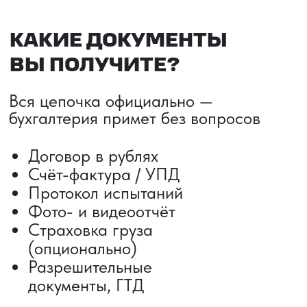
ДОСТАВКА ТОВАРОВ ИЗ КИТАЯ
Сроки от 5 дней
Авиадоставка
Сборный груз
Мультимодальные перевозки
Железнодорожные перевозки
Автогрузоперевозки
Контейнерные перевозки
Негабаритные грузоперевозки
Доставка образцов
Получить консультацию
ВЫКУП ТОВАРОВ ИЗ КИТАЯ
Выкуп от 1 000 000 ₽
Выкуп с Alibaba
Выкуп с 1688