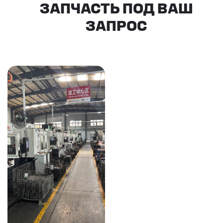
КАКИЕ ДОКУМЕНТЫ
ВЫ ПОЛУЧИТЕ?
Вся цепочка официально —
бухгалтерия примет без вопросов
Договор в рублях
Счёт-фактура / УПД
Протокол испытаний
Фото- и видеоотчёт
Страховка груза
(опционально)
Разрешительные
документы, ГТД