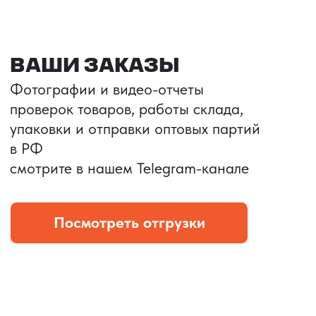
Портативные колонки
Складная зарядка
Условия: Тираж 3100 шт.
Условия: Тираж 5900 шт.
Колонка с шнуром
Магнитная зарядка 3в1.
зарядным, без коробки
15w.
и ложемента (эвы).
Комплект: устройство +
провод Type C.
КОНТРОЛЬ КАЧЕСТВА
Проверка по ТЗ включает:
— измерения размеров
— визуальный осмотр
— маркировку