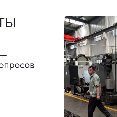
льно)
ы, ГТД
НАШИ УСЛУГИ