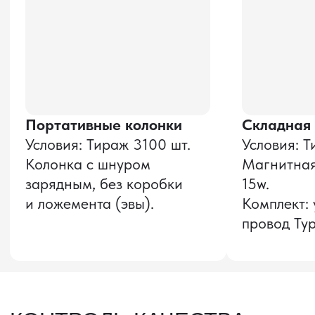
и соглашаюсь с
политикой конфиденциальности
Оставить заявку
Звонок бесплатный
НАВИГАЦИЯ
О компании
8 800 600–36–30
Доставка из Китая
sale@pro-torg.ru
Закупка в Китае
Для вопросов
Дополнительные
услуги
и предложений
г. Москва, ул.
Бутлерова, д.17, 5
этаж, оф. 5016
Для вопросов и предложений
Главный офис