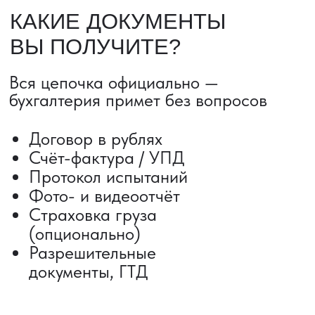
ДОСТАВКА ТОВАРОВ ИЗ КИТАЯ
Сроки от 5 дней
Авиадоставка
Сборный груз
Мультимодальные перевозки
Железнодорожные перевозки
Автогрузоперевозки
Контейнерные перевозки
Негабаритные грузоперевозки
Доставка образцов
Получить консультацию
ВЫКУП ТОВАРОВ ИЗ КИТАЯ
Выкуп от 1 000 000 ₽
Выкуп с Alibaba
Выкуп с 1688
Поиск поставщика