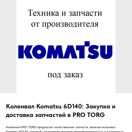
ЧТО МЫ ПОСТАВЛЯЕМ?
Гидрораспределительные станции
Муфты отбора мощности
ДОСТАВКА ПОД КЛЮЧ
Редукторы хода
С ОФИЦИАЛЬНЫМ
Гидронасосы и гидромоторы
ОФОРМЛЕНИЕМ
Клапаны, блоки управления
Прочие гидравлические узлы
МЫ ПОДБЕРЕМ НУЖНУЮ
ЗАПЧАСТЬ ПОД ВАШ
ЗАПРОС
Коленвал Komatsu 6D140: Закупка и
доставка запчастей в PRO TORG
Компания PRO TORG предлагает качественные запчасти, включая коленвал
Komatsu 6D140, который гарантирует высокую производительность и надежность