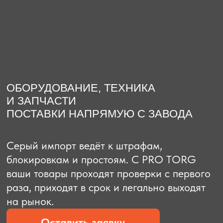
О компании
Доставка из Китая
Закупка в К
ОБОРУДОВАНИЕ, ТЕХНИКА
И ЗАПЧАСТИ
ПОСТАВКИ НАПРЯМУЮ С ЗАВОДА
Серый импорт ведёт к штрафам,
блокировкам и простоям. C PRO TORG
ваши товары проходят проверки с первого
раза, приходят в срок и легально выходят
на рынок.
Оставить заявку
Рассчитать стоимость
Рассчитать стоимость