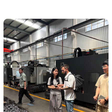
Получить консультацию
ИНДИВИДУАЛЬНЫЕ УСЛУГИ
Выгодные условия
Сертификация грузов
Консолидация грузов
Сопровождение грузов
Таможенное оформление
Страхование груза
Временное хранение
Организация производства
Проверка качества товара
Оплата и переговоры
с поставщиком
Инспекция поставщика