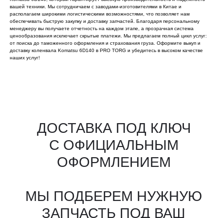
вашей техники. Мы сотрудничаем с заводами-изготовителями в Китае и
располагаем широкими логистическими возможностями, что позволяет нам
обеспечивать быструю закупку и доставку запчастей. Благодаря персональному
менеджеру вы получаете отчетность на каждом этапе, а прозрачная система
ценообразования исключает скрытые платежи. Мы предлагаем полный цикл услуг:
от поиска до таможенного оформления и страхования груза. Оформите выкуп и
доставку коленвала Komatsu 6D140 в PRO TORG и убедитесь в высоком качестве
наших услуг!
Все агрегаты проходят
промышленную дефектовку, замену
(изношенных узлов), сборку
и испытания на стенде