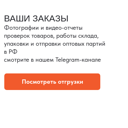
Портативные колонки
Складная зарядка
Условия: Тираж 3100 шт.
Условия: Тираж 5900 шт.
Колонка с шнуром
Магнитная зарядка 3в1.
зарядным, без коробки
15w.
и ложемента (эвы).
Комплект: устройство +
провод Type C.
КОНТРОЛЬ КАЧЕСТВА
Проверка по ТЗ включает:
— измерения размеров
— визуальный осмотр
— маркировку