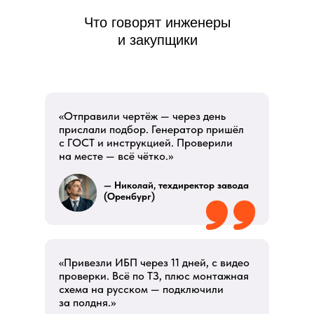
Что говорят инженеры
и закупщики
ПЕРЕЗВОНИМ ВАМ
«Отправили чертёж — через день
прислали подбор. Генератор пришёл
Даю согласие на обработку
персональных данных
и соглашаюсь с
политикой конфиденциальности
с ГОСТ и инструкцией. Проверили
на месте — всё чётко.»
Оставить заявку
— Николай, техдиректор завода
(Оренбург)
«Привезли ИБП через 11 дней, с видео
Соглашение об Обработке
проверки. Всё по ТЗ, плюс монтажная
Персональных данных
схема на русском — подключили
за полдня.»
Политика конфиденциальности