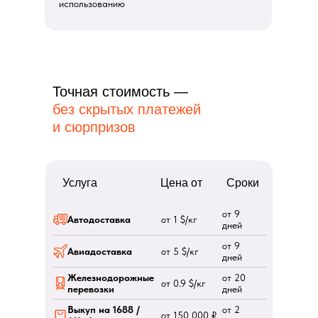
использованию
Точная стоимость —
без скрытых платежей
и сюрпризов
Услуга
Цена от
Сроки
от 9
от 1 $/кг
Автодоставка
дней
от 9
от 5 $/кг
Авиадоставка
дней
Железнодорожные
от 20
от 0.9 $/кг
перевозки
дней
Выкуп на 1688 /
от 2
от 150 000 ₽