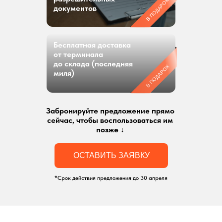
В ПОДАРОК
документов
Бесплатная доставка
от терминала
до склада (последняя
В ПОДАРОК
миля)
Забронируйте предложение прямо
сейчас, чтобы воспользоваться им
позже ↓
Звонок бесплатный
НАВИГАЦИЯ
О компании
ОСТАВИТЬ ЗАЯВКУ
8 800 600–36–30
Доставка из Китая
sale@pro-torg.ru
Закупка в Китае
Для заявок и вопросов
Дополнительные
*Срок действия предложения до 30 апреля
г. Москва, ул.
услуги
Бутлерова, д.17, 5
этаж, оф. 5016
Главный офис
Для вопросов и предложений