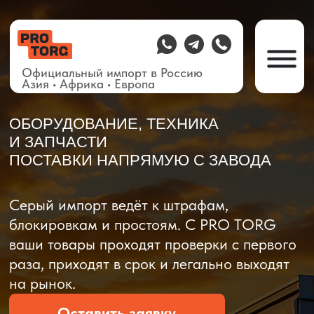
Официальный импорт в Россию
Азия • Африка • Европа
ОБОРУДОВАНИЕ, ТЕХНИКА
И ЗАПЧАСТИ
ПОСТАВКИ НАПРЯМУЮ С ЗАВОДА
О компании
Доставка из Китая
Закупка в К
Серый импорт ведёт к штрафам,
блокировкам и простоям. C PRO TORG
ваши товары проходят проверки с первого
раза, приходят в срок и легально выходят
на рынок.
Оставить заявку
Рассчитать стоимость
Рассчитать стоимость