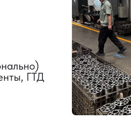
НАШИ УСЛУГИ
ВЫКУП ТОВАРОВ
ДОП
ИЗ КИТАЯ
УСЛ
Выкуп от 1 000 000 ₽
Индиви
Выкуп с Alibaba
Сертиф