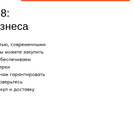
8:
знеса
тью, современными
ы можете закупить
обеспечиваем
ерки
 нам гарантировать
оверьтесь
куп и доставку
ФОРМЛЕНИЕМ