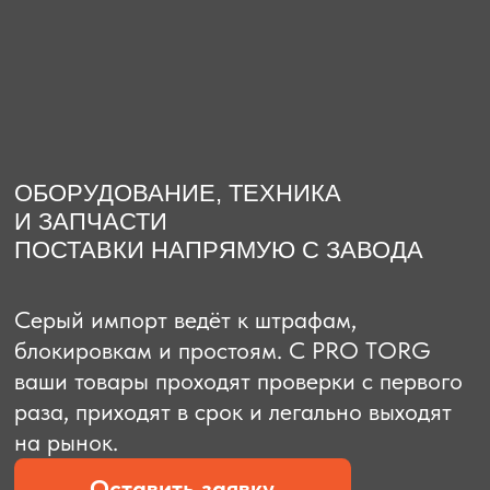
О компании
Доставка из Китая
Закупка в К
ОБОРУДОВАНИЕ, ТЕХНИКА
И ЗАПЧАСТИ
ПОСТАВКИ НАПРЯМУЮ С ЗАВОДА
Серый импорт ведёт к штрафам,
блокировкам и простоям. C PRO TORG
ваши товары проходят проверки с первого
раза, приходят в срок и легально выходят
на рынок.
Оставить заявку
Рассчитать стоимость
Рассчитать стоимость