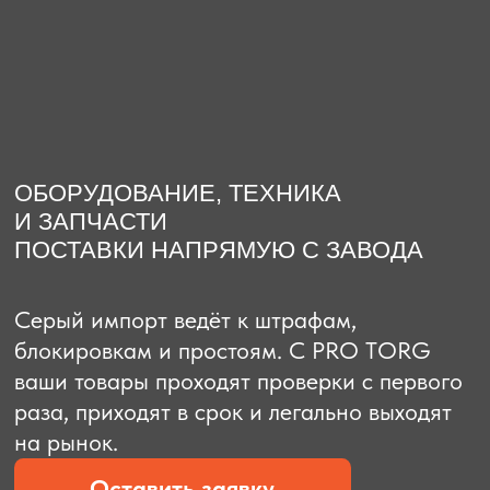
О компании
Доставка из Китая
Закупка в К
ОБОРУДОВАНИЕ, ТЕХНИКА
И ЗАПЧАСТИ
ПОСТАВКИ НАПРЯМУЮ С ЗАВОДА
Серый импорт ведёт к штрафам,
блокировкам и простоям. C PRO TORG
ваши товары проходят проверки с первого
раза, приходят в срок и легально выходят
на рынок.
Оставить заявку
Рассчитать стоимость
Рассчитать стоимость