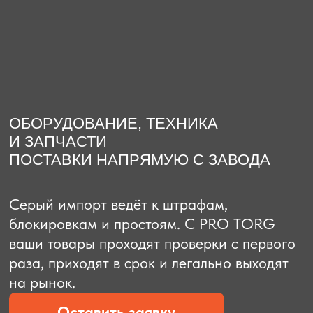
О компании
Доставка из Китая
Закупка в К
ОБОРУДОВАНИЕ, ТЕХНИКА
И ЗАПЧАСТИ
ПОСТАВКИ НАПРЯМУЮ С ЗАВОДА
Серый импорт ведёт к штрафам,
блокировкам и простоям. C PRO TORG
ваши товары проходят проверки с первого
раза, приходят в срок и легально выходят
на рынок.
Оставить заявку
Рассчитать стоимость
Рассчитать стоимость