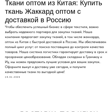
Ткани оптом из Китая: Купить
Прочие гидравлические узлы
ткань Жаккард оптом с
МЫ ПОДБЕРЕМ НУЖНУЮ
ЗАПЧАСТЬ ПОД ВАШ
доставкой в Россию
ЗАПРОС
Чтобы обеспечить успешный бизнес в сфере текстиля, важно
выбрать надежного партнера для закупки тканей. Наша
компания предлагает закупку тканей, в том числе жаккарда,
оптом из Китая с быстрой доставкой в Россию. Мы обеспечиваем
полный цикл услуг: от поиска поставщика до контроля качества
товаров. Наша система логистики гарантирует доставку в срок и
прозрачное ценообразование. Обладая складами в Гуанчжоу и
Иу, мы можем предложить лучшие условия для ваших закупок.
Оформите выкуп и доставку уже сегодня, и получите
качественные ткани по выгодной цене!
19.01.2026