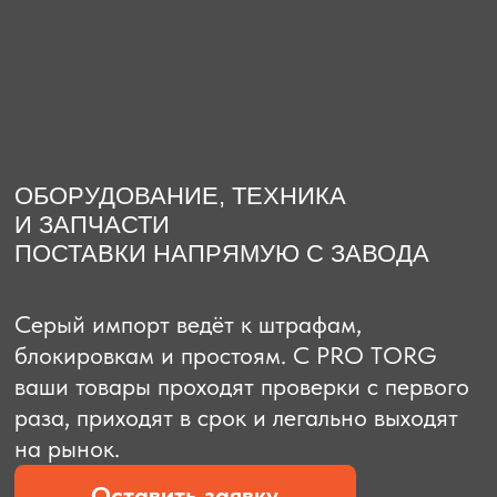
О компании
Доставка из Китая
Закупка в К
ОБОРУДОВАНИЕ, ТЕХНИКА
И ЗАПЧАСТИ
ПОСТАВКИ НАПРЯМУЮ С ЗАВОДА
Серый импорт ведёт к штрафам,
блокировкам и простоям. C PRO TORG
ваши товары проходят проверки с первого
раза, приходят в срок и легально выходят
на рынок.
Оставить заявку
Рассчитать стоимость
Рассчитать стоимость