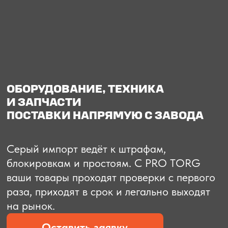
О компании
Доставка из Китая
Закупка в К
ОБОРУДОВАНИЕ, ТЕХНИКА
И ЗАПЧАСТИ
ПОСТАВКИ НАПРЯМУЮ С ЗАВОДА
Серый импорт ведёт к штрафам,
блокировкам и простоям. C PRO TORG
ваши товары проходят проверки с первого
раза, приходят в срок и легально выходят
на рынок.
Оставить заявку
Рассчитать стоимость
Рассчитать стоимость