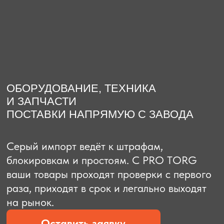
О компании
Доставка из Китая
Закупка в К
ОБОРУДОВАНИЕ, ТЕХНИКА
И ЗАПЧАСТИ
ПОСТАВКИ НАПРЯМУЮ С ЗАВОДА
Серый импорт ведёт к штрафам,
блокировкам и простоям. C PRO TORG
ваши товары проходят проверки с первого
раза, приходят в срок и легально выходят
на рынок.
Оставить заявку
Рассчитать стоимость
Рассчитать стоимость