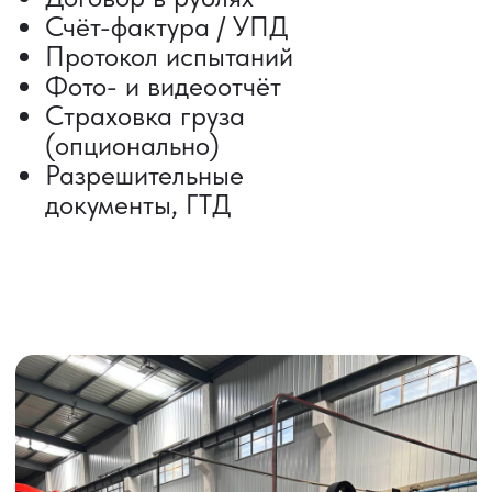
Автогрузоперевозки
Контейнерные перевозки
Негабаритные грузоперевозки
Доставка образцов
Получить консультацию
ВЫКУП ТОВАРОВ ИЗ КИТАЯ
Выкуп от 1 000 000 ₽
Выкуп с Alibaba
Выкуп с 1688
Поиск поставщика
Получить консультацию