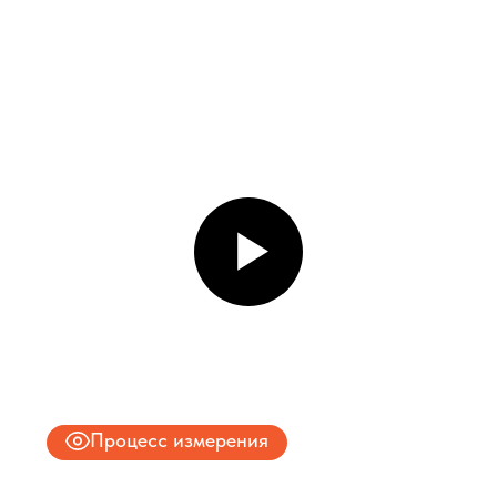
Даю согласие на обработку
персональных данных
и соглашаюсь с
политикой конфиденциальности
Оставить заявку
Соглашение об Обработке
Персональных данных
Политика конфиденциальности
© 2025 ООО «ПРО ТОРГ»
ИНН 9704028930
Все права защищены.