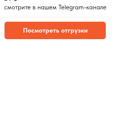
и ложемента (эвы).
Комплект: устройство +
провод Type C.
КОНТРОЛЬ КАЧЕСТВА
Проверка по ТЗ включает:
— измерения размеров
— визуальный осмотр
— маркировку