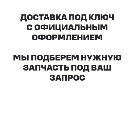
Все агрегаты проходят
промышленную дефектовку, замену
(изношенных узлов), сборку
и испытания на стенде
КАКИЕ ДОКУМЕНТЫ
ВЫ ПОЛУЧИТЕ?
Вся цепочка официально —
бухгалтерия примет без вопросов
Договор в рублях