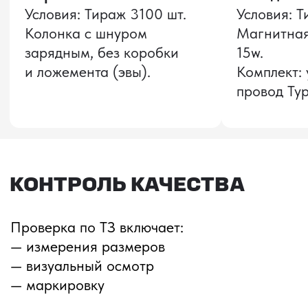
Звонок бесплатный
НАВИГАЦИЯ
О компании
8 800 600–36–30
Доставка из Китая
sale@pro-torg.ru
Закупка в Китае
Для вопросов
Дополнительные
услуги
и предложений
г. Москва, ул.
Бутлерова, д.17, 5
этаж, оф. 5016
Для вопросов и предложений
Главный офис
ПЕРЕЗВОНИМ ВАМ