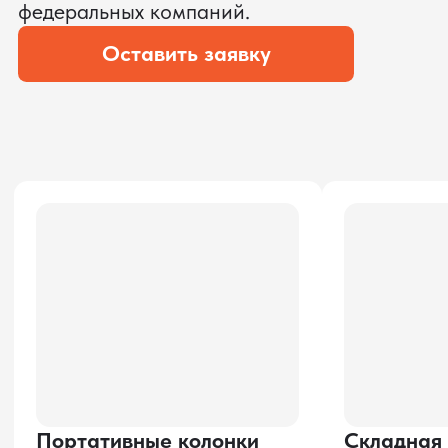
ОПЛАТЫ
?
Мы уверены, что сможем предложить
условия лучше
ОСТАВЬТЕ ЗАЯВКУ
Мы вернёмся с расчётом и фото после
технической проверки
Даю согласие на обработку
персональных данных
и соглашаюсь с
политикой конфиденциальности
Оставить заявку