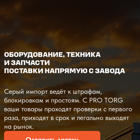
О компании
Доставка из Китая
Закупка в К
ОБОРУДОВАНИЕ, ТЕХНИКА
И ЗАПЧАСТИ
ПОСТАВКИ НАПРЯМУЮ С ЗАВОДА
Серый импорт ведёт к штрафам,
блокировкам и простоям. C PRO TORG
ваши товары проходят проверки с первого
раза, приходят в срок и легально выходят
на рынок.
Оставить заявку
Рассчитать стоимость
Рассчитать стоимость