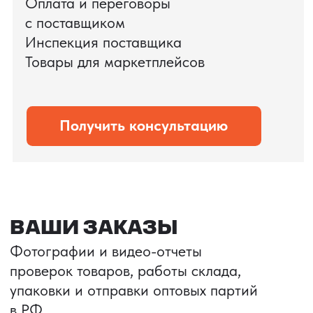
дополнительных рисков.
PRO TORG — проверенный партнёр по
международной логистике для ведущих
федеральных компаний.
Оставить заявку
Портативные колонки
Складная зарядка
Условия: Тираж 3100 шт.
Условия: Тираж 5900 шт.
Колонка с шнуром
Магнитная зарядка 3в1.
зарядным, без коробки
15w.