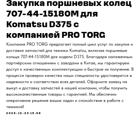
С ОФИЦИАЛЬНЫМ
Закупка поршневых колец
Гидронасосы и гидромоторы
Клапаны, блоки управления
ОФОРМЛЕНИЕМ
707-44-15180M для
Прочие гидравлические узлы
Komatsu D375 с
МЫ ПОДБЕРЕМ НУЖНУЮ
ЗАПЧАСТЬ ПОД ВАШ
компанией PRO TORG
ЗАПРОС
Компания PRO TORG предлагает полный цикл услуг по закупке и
доставке запчастей для техники Komatsu, включая поршневые
кольца 707-44-15180M для модели D375. Благодаря налаженным
партнёрским отношениям с заводами в Китае, мы гарантируем
доступ к качественным комплектующим и быстрое их получение. В
процессе проверки качества наши специалисты удостоверятся в
надежности и соответствии всех деталей. Оформите заявку на
выкуп и доставку запчастей в нашей компании, чтобы получить
высококачественные товары с гарантией. Мы обеспечим
оперативное решение ваших задач и спокойствие в работе с
техникой!
2025-12-23 19:56