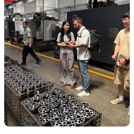
ДОПОЛНИТЕЛЬНЫЕ УСЛУГИ
Индивидуальные условия
Сертификация грузов
Консолидация грузов
Сопровождение грузов
Таможенное оформление
Страхование груза
Временное хранение
Организация производства
Проверка качества товара
Оплата и переговоры
с поставщиком
Инспекция поставщика
Товары для маркетплейсов
Получить консультацию