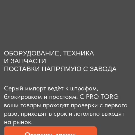
О компании
Доставка из Китая
Закупка в К
ОБОРУДОВАНИЕ, ТЕХНИКА
И ЗАПЧАСТИ
ПОСТАВКИ НАПРЯМУЮ С ЗАВОДА
Серый импорт ведёт к штрафам,
блокировкам и простоям. C PRO TORG
ваши товары проходят проверки с первого
раза, приходят в срок и легально выходят
на рынок.
Оставить заявку
Рассчитать стоимость
Рассчитать стоимость