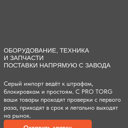
О компании
Доставка из Китая
Закупка в К
ОБОРУДОВАНИЕ, ТЕХНИКА
И ЗАПЧАСТИ
ПОСТАВКИ НАПРЯМУЮ С ЗАВОДА
Серый импорт ведёт к штрафам,
блокировкам и простоям. C PRO TORG
ваши товары проходят проверки с первого
раза, приходят в срок и легально выходят
на рынок.
Оставить заявку
Рассчитать стоимость
Рассчитать стоимость