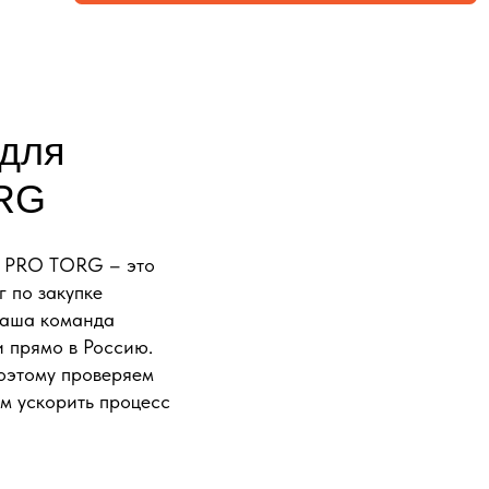
 для
ORG
й PRO TORG – это
 по закупке
 Наша команда
и прямо в Россию.
оэтому проверяем
ам ускорить процесс