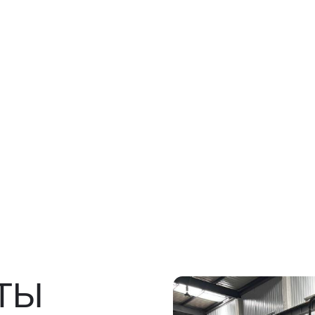
Ы
росов