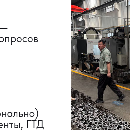
льно)
ы, ГТД
НАШИ УСЛУГИ