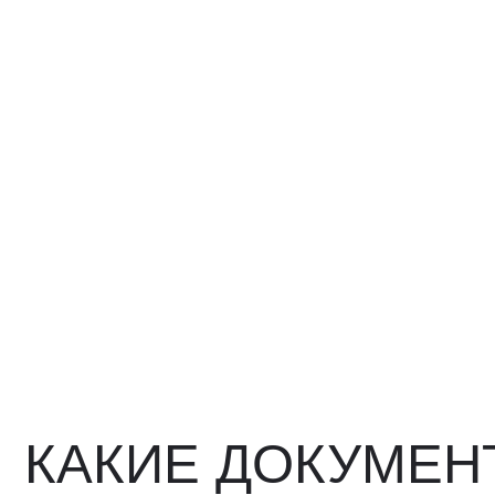
КАКИЕ ДОКУМЕНТ
ВЫ ПОЛУЧИТЕ?
Вся цепочка официально —
бухгалтерия примет без воп
Договор в рублях
Счёт-фактура / УПД
Протокол испытаний
Фото- и видеоотчёт