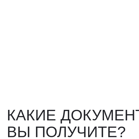
КАКИЕ ДОКУМЕНТ
ВЫ ПОЛУЧИТЕ?
Вся цепочка официально —
бухгалтерия примет без воп
Договор в рублях
Счёт-фактура / УПД
Протокол испытаний
Фото- и видеоотчёт
Страховка груза (опциона