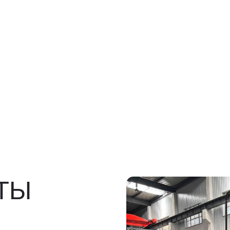
Ы
росов
льно)