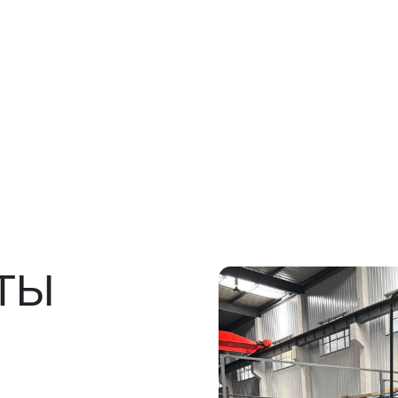
Ы
росов
льно)
ы, ГТД