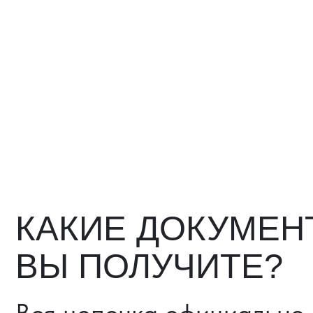
КАКИЕ ДОКУМЕНТ
ВЫ ПОЛУЧИТЕ?
Вся цепочка официально —
бухгалтерия примет без воп
Договор в рублях
Счёт-фактура / УПД
Протокол испытаний
Фото- и видеоотчёт
Страховка груза (опциона
Разрешительные документ