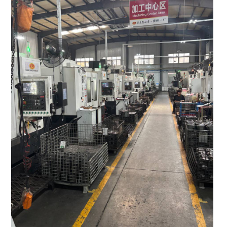
ЧТО МЫ ПОСТАВЛ
Гидрораспределительные 
Муфты отбора мощности
Редукторы хода
Гидронасосы и гидромото
Клапаны, блоки управлен
Прочие гидравлические у