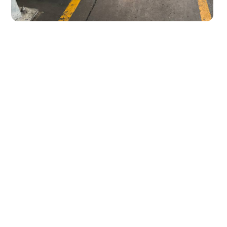
Все агрегаты проходят про
узлов), сборку и испытания 