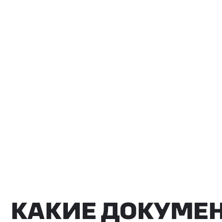
КАКИЕ ДОКУМЕНТ
ВЫ ПОЛУЧИТЕ?
Вся цепочка официально —
бухгалтерия примет без воп
Договор в рублях
Счёт-фактура / УПД
Протокол испытаний
Фото- и видеоотчёт