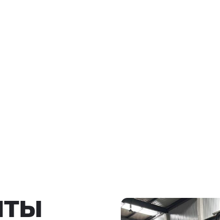
Ы
росов