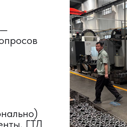
льно)
ы, ГТД
НАШИ УСЛУГИ