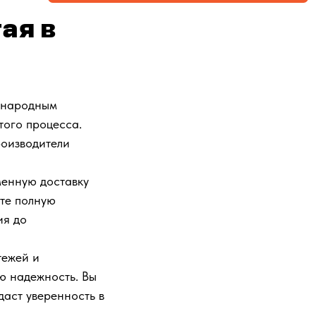
ая в
ународным
того процесса.
роизводители
менную доставку
те полную
ия до
тежей и
ю надежность. Вы
даст уверенность в