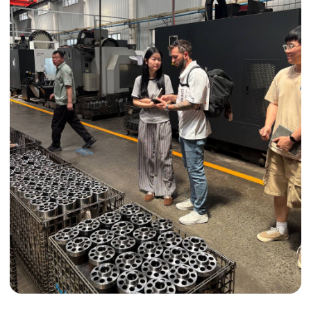
ДОПОЛНИТЕЛЬНЫЕ УСЛУГИ
Индивидуальные условия
Сертификация грузов
Консолидация грузов
Сопровождение грузов
Таможенное оформление
Страхование груза
Временное хранение
Организация производства
Проверка качества товара
Оплата и переговоры
с поставщиком
Инспекция поставщика
Товары для маркетплейсов
Получить консультацию