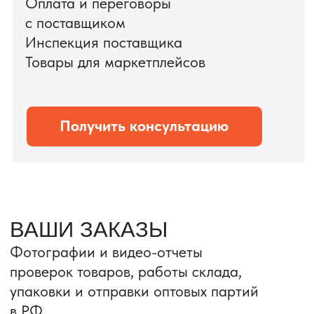
дополнительных рисков.
PRO TORG — проверенный партнёр по
международной логистике для ведущих
федеральных компаний.
Оставить заявку
Портативные колонки
Складная зарядка
Условия: Тираж 3100 шт.
Условия: Тираж 5900 шт.
Колонка с шнуром
Магнитная зарядка 3в1.
зарядным, без коробки
15w.