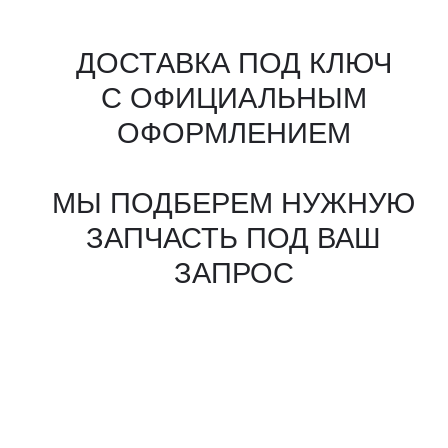
Все агрегаты проходят
промышленную дефектовку, замену
(изношенных узлов), сборку
и испытания на стенде
КАКИЕ ДОКУМЕНТЫ
ВЫ ПОЛУЧИТЕ?
Вся цепочка официально —
бухгалтерия примет без вопросов
Договор в рублях