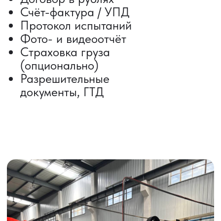
Автогрузоперевозки
Контейнерные перевозки
Негабаритные грузоперевозки
Доставка образцов
Получить консультацию
ВЫКУП ТОВАРОВ ИЗ КИТАЯ
Выкуп от 1 000 000 ₽
Выкуп с Alibaba
Выкуп с 1688
Поиск поставщика
Получить консультацию