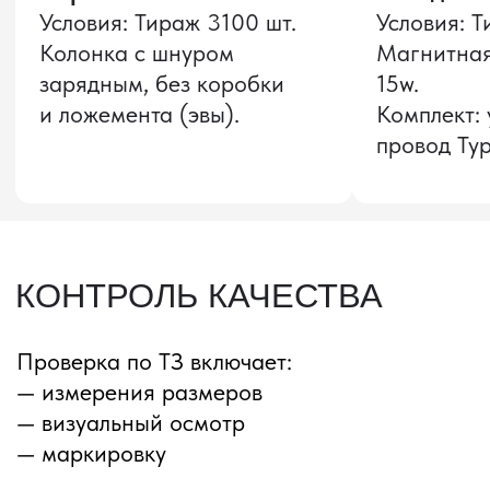
Звонок бесплатный
НАВИГАЦИЯ
О компании
8 800 600–36–30
Доставка из Китая
sale@pro-torg.ru
Закупка в Китае
Для вопросов
Дополнительные
услуги
и предложений
г. Москва, ул.
Бутлерова, д.17, 5
этаж, оф. 5016
Для вопросов и предложений
Главный офис
ПЕРЕЗВОНИМ ВАМ