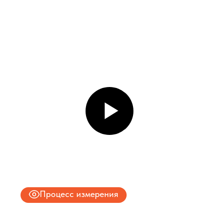
Даю согласие на обработку
персональных данных
и соглашаюсь с
политикой конфиденциальности
Оставить заявку
Соглашение об Обработке
Персональных данных
Политика конфиденциальности
© 2025 ООО «ПРО ТОРГ»
ИНН 9704028930
Все права защищены.