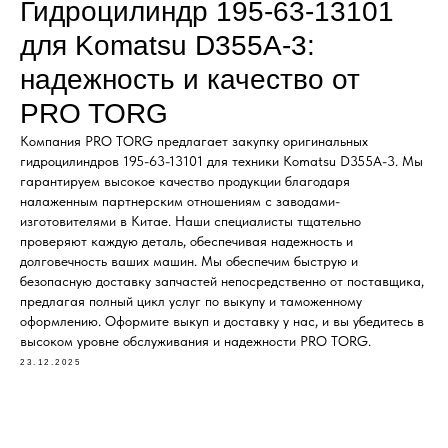
С ОФИЦИАЛЬНЫМ
Гидроцилиндр 195-63-13101
Гидронасосы и гидромоторы
ОФОРМЛЕНИЕМ
Клапаны, блоки управления
для Komatsu D355A-3:
Прочие гидравлические узлы
надежность и качество от
МЫ ПОДБЕРЕМ НУЖНУЮ
ЗАПЧАСТЬ ПОД ВАШ
PRO TORG
ЗАПРОС
Компания PRO TORG предлагает закупку оригинальных
гидроцилиндров 195-63-13101 для техники Komatsu D355A-3. Мы
гарантируем высокое качество продукции благодаря
налаженным партнерским отношениям с заводами-
изготовителями в Китае. Наши специалисты тщательно
проверяют каждую деталь, обеспечивая надежность и
долговечность ваших машин. Мы обеспечим быструю и
безопасную доставку запчастей непосредственно от поставщика,
предлагая полный цикл услуг по выкупу и таможенному
оформлению. Оформите выкуп и доставку у нас, и вы убедитесь в
высоком уровне обслуживания и надежности PRO TORG.
23.12.2025