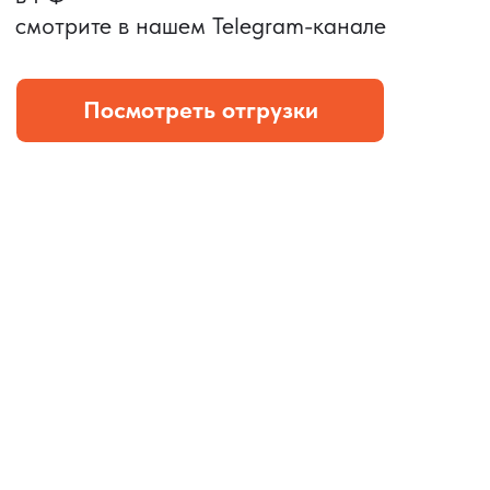
и ложемента (эвы).
Комплект: устройство +
провод Type C.
КОНТРОЛЬ КАЧЕСТВА
Проверка по ТЗ включает:
— измерения размеров
— визуальный осмотр
— маркировку