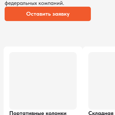
ОПЛАТЫ
?
Мы уверены, что сможем предложить
условия лучше
ОСТАВЬТЕ ЗАЯВКУ
Мы вернёмся с расчётом и фото после
технической проверки
Даю согласие на обработку
персональных данных
и соглашаюсь с
политикой конфиденциальности
Оставить заявку