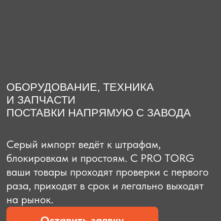
О компании
Доставка из Китая
Закупка в К
ОБОРУДОВАНИЕ, ТЕХНИКА
И ЗАПЧАСТИ
ПОСТАВКИ НАПРЯМУЮ С ЗАВОДА
Серый импорт ведёт к штрафам,
блокировкам и простоям. C PRO TORG
ваши товары проходят проверки с первого
раза, приходят в срок и легально выходят
на рынок.
Оставить заявку
Рассчитать стоимость
Рассчитать стоимость