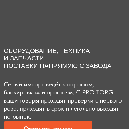
О компании
Доставка из Китая
Закупка в К
ОБОРУДОВАНИЕ, ТЕХНИКА
И ЗАПЧАСТИ
ПОСТАВКИ НАПРЯМУЮ С ЗАВОДА
Серый импорт ведёт к штрафам,
блокировкам и простоям. C PRO TORG
ваши товары проходят проверки с первого
раза, приходят в срок и легально выходят
на рынок.
Оставить заявку
Рассчитать стоимость
Рассчитать стоимость