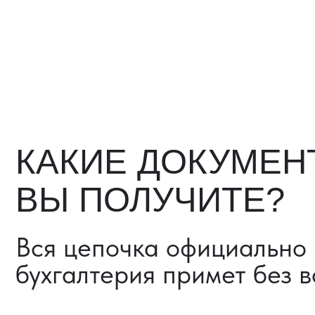
Вся цепочка официально —
бухгалтерия примет без воп
Договор в рублях
Счёт-фактура / УПД
Протокол испытаний
Фото- и видеоотчёт
Страховка груза (опциона
Разрешительные документ