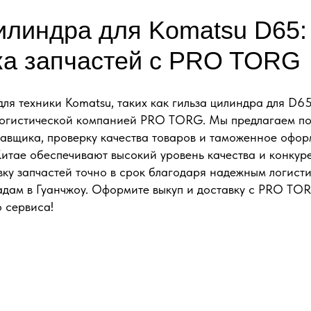
илиндра для Komatsu D65:
ка запчастей с PRO TORG
для техники Komatsu, таких как гильза цилиндра для D6
огистической компанией PRO TORG. Мы предлагаем пол
тавщика, проверку качества товаров и таможенное офо
Китае обеспечивают высокий уровень качества и конку
вку запчастей точно в срок благодаря надежным логис
адам в Гуанчжоу. Оформите выкуп и доставку с PRO TOR
 сервиса!
ЮЧ С ОФИЦИАЛЬНЫМ О
ЖНУЮ ЗАПЧАСТЬ ПОД 