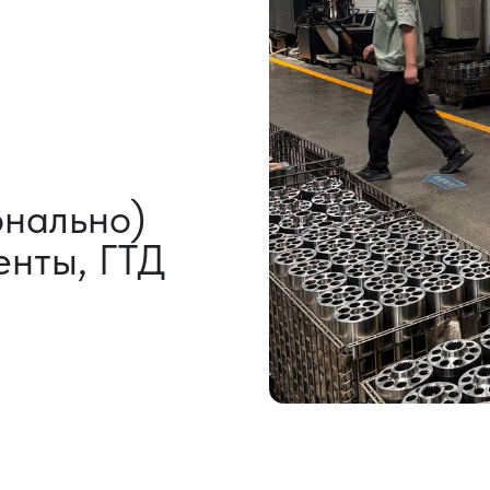
НАШИ УСЛУГИ
ВЫКУП ТОВАРОВ
ДОП
ИЗ КИТАЯ
УСЛ
Выкуп от 1 000 000 ₽
Индиви
Выкуп с Alibaba
Сертиф
Выкуп с 1688
Консол