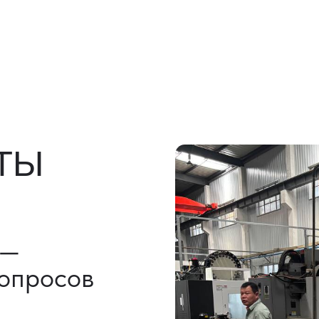
росов
льно)
ы, ГТД