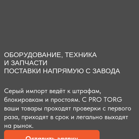
О компании
Доставка из Китая
Закупка в К
ОБОРУДОВАНИЕ, ТЕХНИКА
И ЗАПЧАСТИ
ПОСТАВКИ НАПРЯМУЮ С ЗАВОДА
Серый импорт ведёт к штрафам,
блокировкам и простоям. C PRO TORG
ваши товары проходят проверки с первого
раза, приходят в срок и легально выходят
на рынок.
Оставить заявку
Рассчитать стоимость
Рассчитать стоимость