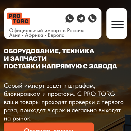
Официальный импорт в Россию
Азия • Африка • Европа
ОБОРУДОВАНИЕ, ТЕХНИКА
И ЗАПЧАСТИ
ПОСТАВКИ НАПРЯМУЮ С ЗАВОДА
О компании
Доставка из Китая
Закупка в К
Серый импорт ведёт к штрафам,
блокировкам и простоям. C PRO TORG
ваши товары проходят проверки с первого
раза, приходят в срок и легально выходят
на рынок.
Оставить заявку
Рассчитать стоимость
Рассчитать стоимость