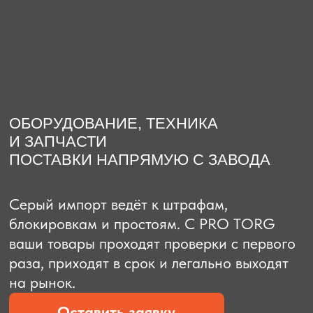
О компании
Доставка из Китая
Закупка в К
ОБОРУДОВАНИЕ, ТЕХНИКА
И ЗАПЧАСТИ
ПОСТАВКИ НАПРЯМУЮ С ЗАВОДА
Серый импорт ведёт к штрафам,
блокировкам и простоям. C PRO TORG
ваши товары проходят проверки с первого
раза, приходят в срок и легально выходят
на рынок.
Оставить заявку
Рассчитать стоимость
Рассчитать стоимость