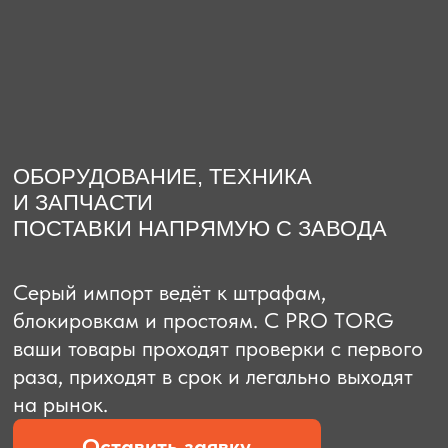
О компании
Доставка из Китая
Закупка в К
ОБОРУДОВАНИЕ, ТЕХНИКА
И ЗАПЧАСТИ
ПОСТАВКИ НАПРЯМУЮ С ЗАВОДА
Серый импорт ведёт к штрафам,
блокировкам и простоям. C PRO TORG
ваши товары проходят проверки с первого
раза, приходят в срок и легально выходят
на рынок.
Оставить заявку
Рассчитать стоимость
Рассчитать стоимость