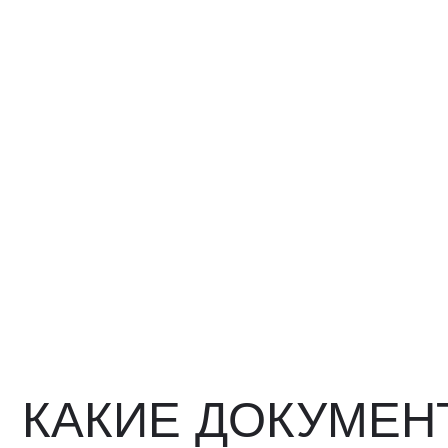
КАКИЕ ДОКУМЕНТ
ВЫ ПОЛУЧИТЕ?
Вся цепочка официально —
бухгалтерия примет без воп
Договор в рублях
Счёт-фактура / УПД
Протокол испытаний
Фото- и видеоотчёт