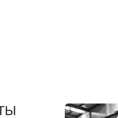
Ы
росов