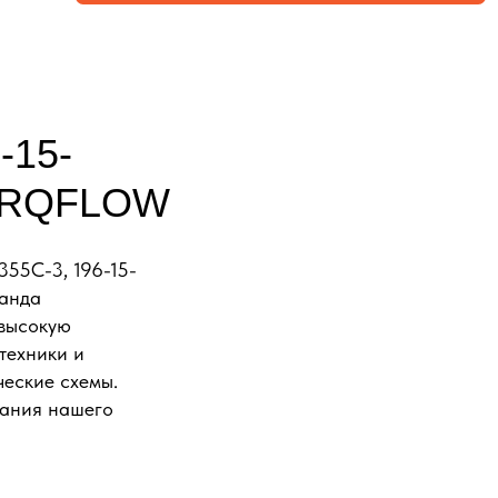
-15-
TORQFLOW
55C-3, 196-15-
манда
 высокую
техники и
ческие схемы.
вания нашего