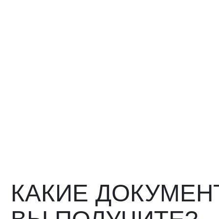
КАКИЕ ДОКУМЕНТ
ВЫ ПОЛУЧИТЕ?
Вся цепочка официально —
бухгалтерия примет без воп
Договор в рублях
Счёт-фактура / УПД
Протокол испытаний
Фото- и видеоотчёт
Страховка груза (опциона