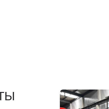
Ы
росов
льно)