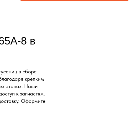
65A-8 в
гусениц в сборе
благодаря крепким
ех этапах. Наши
оступ к запчастям.
доставку. Оформите