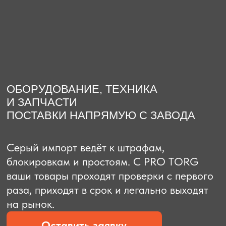
О компании
Доставка из Китая
Закупка в К
ОБОРУДОВАНИЕ, ТЕХНИКА
И ЗАПЧАСТИ
ПОСТАВКИ НАПРЯМУЮ С ЗАВОДА
Серый импорт ведёт к штрафам,
блокировкам и простоям. C PRO TORG
ваши товары проходят проверки с первого
раза, приходят в срок и легально выходят
на рынок.
Оставить заявку
Рассчитать стоимость
Рассчитать стоимость