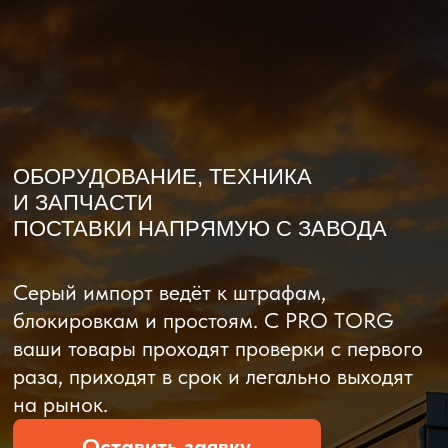
О компании
Доставка из Китая
Закупка в К
ОБОРУДОВАНИЕ, ТЕХНИКА
И ЗАПЧАСТИ
ПОСТАВКИ НАПРЯМУЮ С ЗАВОДА
Серый импорт ведёт к штрафам,
блокировкам и простоям. C PRO TORG
ваши товары проходят проверки с первого
раза, приходят в срок и легально выходят
на рынок.
Оставить заявку
Рассчитать стоимость
Рассчитать стоимость