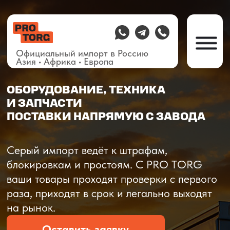
Официальный импорт в Россию
Азия • Африка • Европа
ОБОРУДОВАНИЕ, ТЕХНИКА
И ЗАПЧАСТИ
ПОСТАВКИ НАПРЯМУЮ С ЗАВОДА
О компании
Доставка из Китая
Закупка в К
Серый импорт ведёт к штрафам,
блокировкам и простоям. C PRO TORG
ваши товары проходят проверки с первого
раза, приходят в срок и легально выходят
на рынок.
Оставить заявку
Рассчитать стоимость
Рассчитать стоимость