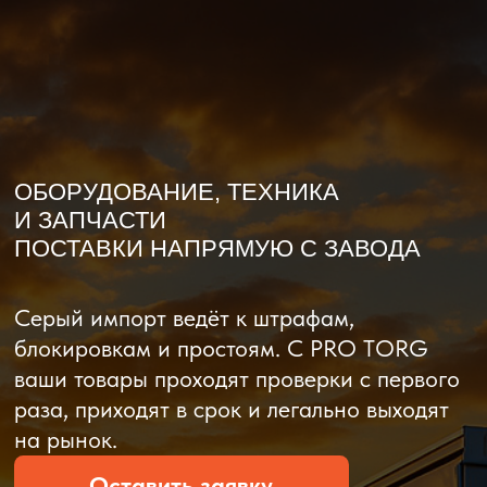
О компании
Доставка из Китая
Закупка в К
ОБОРУДОВАНИЕ, ТЕХНИКА
И ЗАПЧАСТИ
ПОСТАВКИ НАПРЯМУЮ С ЗАВОДА
Серый импорт ведёт к штрафам,
блокировкам и простоям. C PRO TORG
ваши товары проходят проверки с первого
раза, приходят в срок и легально выходят
на рынок.
Оставить заявку
Рассчитать стоимость
Рассчитать стоимость