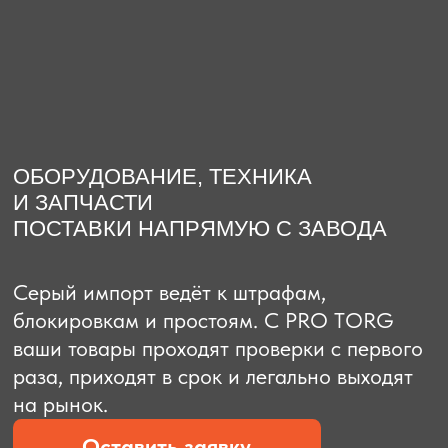
О компании
Доставка из Китая
Закупка в К
ОБОРУДОВАНИЕ, ТЕХНИКА
И ЗАПЧАСТИ
ПОСТАВКИ НАПРЯМУЮ С ЗАВОДА
Серый импорт ведёт к штрафам,
блокировкам и простоям. C PRO TORG
ваши товары проходят проверки с первого
раза, приходят в срок и легально выходят
на рынок.
Оставить заявку
Рассчитать стоимость
Рассчитать стоимость