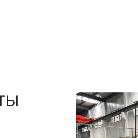
Ы
росов
льно)
ы, ГТД