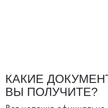
КАКИЕ ДОКУМЕНТ
ВЫ ПОЛУЧИТЕ?
Вся цепочка официально —
бухгалтерия примет без воп
Договор в рублях
Счёт-фактура / УПД
Протокол испытаний
Фото- и видеоотчёт
Страховка груза (опциона
Разрешительные документ