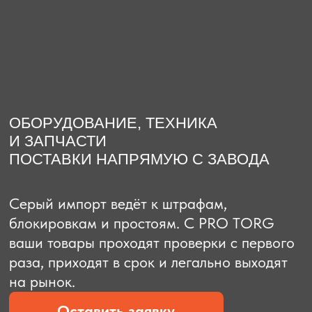
О компании
Доставка из Китая
Закупка в К
ОБОРУДОВАНИЕ, ТЕХНИКА
И ЗАПЧАСТИ
ПОСТАВКИ НАПРЯМУЮ С ЗАВОДА
Серый импорт ведёт к штрафам,
блокировкам и простоям. C PRO TORG
ваши товары проходят проверки с первого
раза, приходят в срок и легально выходят
на рынок.
Оставить заявку
Рассчитать стоимость
Рассчитать стоимость