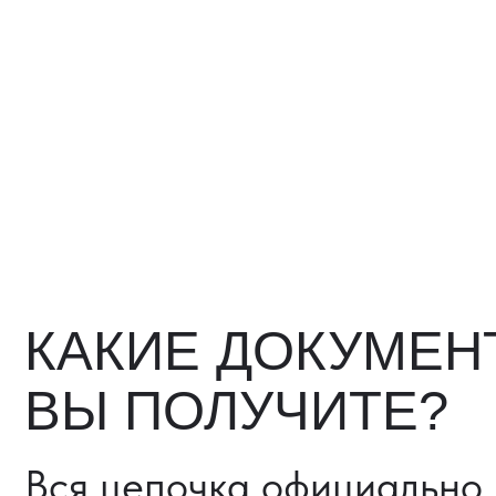
ВЫ ПОЛУЧИТЕ?
Вся цепочка официально —
бухгалтерия примет без воп
Договор в рублях
Счёт-фактура / УПД
Протокол испытаний
Фото- и видеоотчёт
Страховка груза (опциона
Разрешительные документ