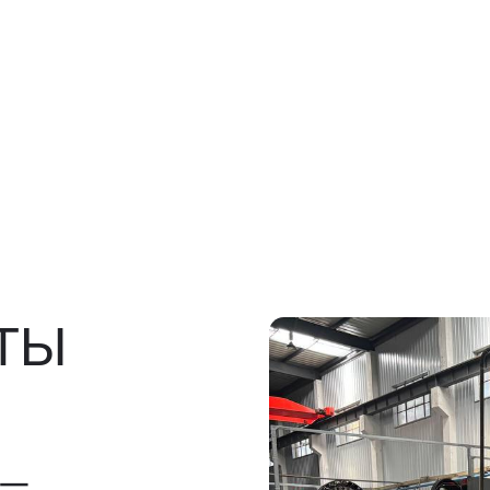
росов
льно)
ы, ГТД