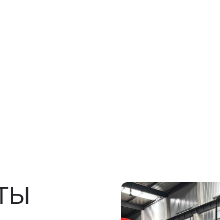
Ы
росов
льно)