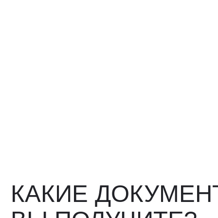
КАКИЕ ДОКУМЕНТ
ВЫ ПОЛУЧИТЕ?
Вся цепочка официально —
бухгалтерия примет без воп
Договор в рублях
Счёт-фактура / УПД
Протокол испытаний
Фото- и видеоотчёт
Страховка груза (опциона