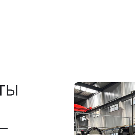
росов
льно)
ы, ГТД