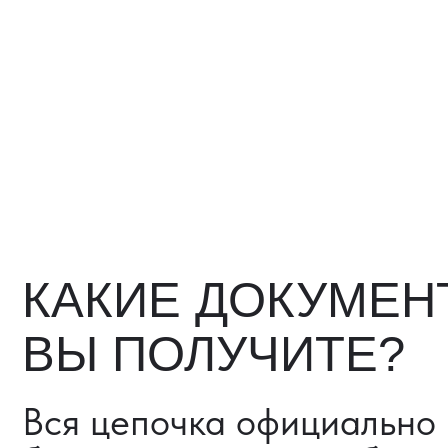
ВЫ ПОЛУЧИТЕ?
Вся цепочка официально —
бухгалтерия примет без воп
Договор в рублях
Счёт-фактура / УПД
Протокол испытаний
Фото- и видеоотчёт
Страховка груза (опциона
Разрешительные документ