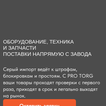
О компании
Доставка из Китая
Закупка в К
ОБОРУДОВАНИЕ, ТЕХНИКА
И ЗАПЧАСТИ
ПОСТАВКИ НАПРЯМУЮ С ЗАВОДА
Серый импорт ведёт к штрафам,
блокировкам и простоям. C PRO TORG
ваши товары проходят проверки с первого
раза, приходят в срок и легально выходят
на рынок.
Оставить заявку
Рассчитать стоимость
Рассчитать стоимость