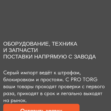
О компании
Доставка из Китая
Закупка в К
ОБОРУДОВАНИЕ, ТЕХНИКА
И ЗАПЧАСТИ
ПОСТАВКИ НАПРЯМУЮ С ЗАВОДА
Серый импорт ведёт к штрафам,
блокировкам и простоям. C PRO TORG
ваши товары проходят проверки с первого
раза, приходят в срок и легально выходят
на рынок.
Оставить заявку
Рассчитать стоимость
Рассчитать стоимость