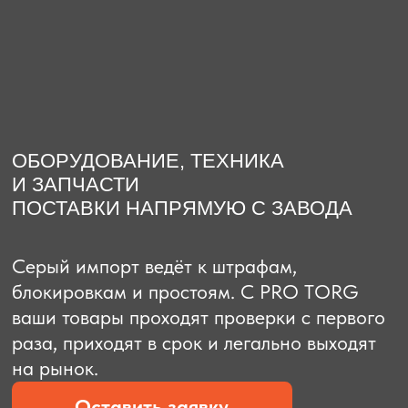
О компании
Доставка из Китая
Закупка в К
ОБОРУДОВАНИЕ, ТЕХНИКА
И ЗАПЧАСТИ
ПОСТАВКИ НАПРЯМУЮ С ЗАВОДА
Серый импорт ведёт к штрафам,
блокировкам и простоям. C PRO TORG
ваши товары проходят проверки с первого
раза, приходят в срок и легально выходят
на рынок.
Оставить заявку
Рассчитать стоимость
Рассчитать стоимость