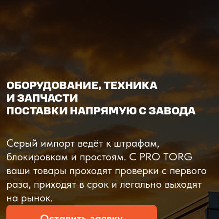
О компании
Доставка из Китая
Закупка в К
ОБОРУДОВАНИЕ, ТЕХНИКА
И ЗАПЧАСТИ
ПОСТАВКИ НАПРЯМУЮ С ЗАВОДА
Серый импорт ведёт к штрафам,
блокировкам и простоям. C PRO TORG
ваши товары проходят проверки с первого
раза, приходят в срок и легально выходят
на рынок.
Оставить заявку
Рассчитать стоимость
Рассчитать стоимость