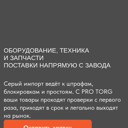
О компании
Доставка из Китая
Закупка в К
ОБОРУДОВАНИЕ, ТЕХНИКА
И ЗАПЧАСТИ
ПОСТАВКИ НАПРЯМУЮ С ЗАВОДА
Серый импорт ведёт к штрафам,
блокировкам и простоям. C PRO TORG
ваши товары проходят проверки с первого
раза, приходят в срок и легально выходят
на рынок.
Оставить заявку
Рассчитать стоимость
Рассчитать стоимость